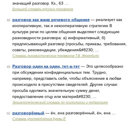
значащий разговор. Кз., 63 …
Большой словарь русских поговорок
разговор как жанр речевого общения
— реализует как
48
кооперативную, так и некооперативную стратегию В
культуре речи по целям общения выделяют следующие
разновидности разговора: а) информативный; б)
предписывающий разговор (просьбы, приказы, требования,
советы, рекомендации, убеждения&#8230; …
Словарь лингвистических терминов Т.В. Жеребило
Разговор один на один, тет-а-тет
— Это целесообразно
49
при обсуждении конфиденциальных тем. Трудно,
например, представить себе, чтобы объяснение в любви
происходило в присутствии свидетелей. Другие случаи:
просьба одолжить значительную сумму денег,
предоставление отцу или матери&#8230; …
Энциклопедический словарь по психологии и педагогике
разговорённый
— ён, ена разговорённый, ён, ена …
50
Словарь употребления буквы Ё